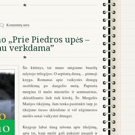
Komentarų nėra
o „Prie Piedros upės –
jau verkdama”
Šis kūrinys, tai mano mėgiamo brazilų
rašytojo trilogijos: O septintą dieną… pirmoji
knyga. Romanas apie vaikystės draugų
susitikimą po daugelio metų. Paprasta
mergina iš mažo miestelio ir seminaristas,
skleidžiantis šiek tiek kitokį, Šv. Mergelės
Marijos tikėjimą. Jam tenka pasirinkti tarp jo
tikėjimo tiesos skleidimo ir vėl užgimusios
meilės senai vaikystei draugei.
Knygoje labai daug rašoma apie tikėjimą,
apie tai, kaip meilė gali pakeisti pasaulį ir