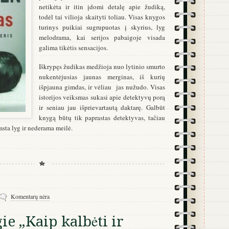
netikėta ir itin įdomi detalę apie žudiką,
todėl tai vilioja skaityti toliau. Visas knygos
turinys puikiai sugrupuotas į skyrius, lyg
melodrama, kai serijos pabaigoje visada
galima tikėtis sensacijos.
Iškrypęs žudikas medžioja nuo lytinio smurto
nukentėjusias jaunas merginas, iš kurių
išpjauna gimdas, ir vėliau jas nužudo. Visas
istorijos veiksmas sukasi apie detektyvų porą
ir seniau jau išprievartautą daktarę. Galbūt
knygą būtų tik paprastas detektyvas, tačiau
msta lyg ir nederama meilė.
Komentarų nėra
ie „Kaip kalbėti ir