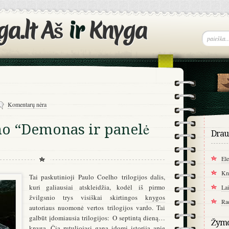
Aš
ir
Knyga
Komentarų nėra
ho “Demonas ir panelė
Drau
Ele
Kn
Tai paskutinioji Paulo Coelho trilogijos dalis,
kuri galiausiai atskleidžia, kodėl iš pirmo
La
žvilgsnio trys visiškai skirtingos
knygos
Ra
autoriaus nuomonė vertos trilogijos vardo. Tai
galbūt įdomiausia trilogijos: O septintą dieną…
Žym
knyga. Čia rutuliojasi gana įdomi istorija apie