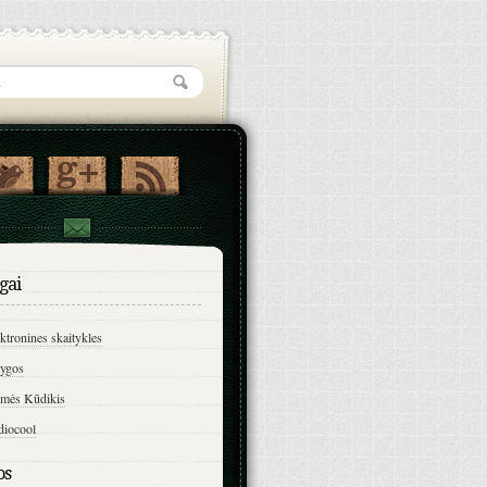
gai
ktronines skaitykles
ygos
imės Kūdikis
diocool
os