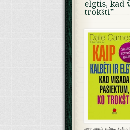
elgtis, kad
trokšti”
savo mintis raštu
„. Sužino