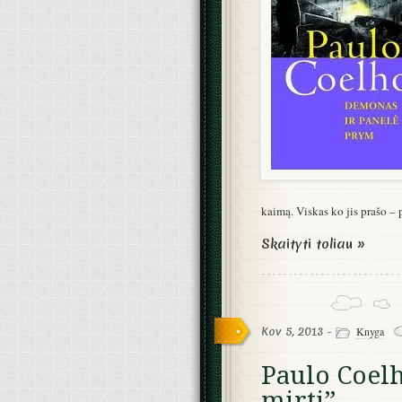
kaimą. Viskas ko jis prašo 
Skaityti toliau »
Kov 5, 2013 -
Knyga
Paulo Coelh
mirti”