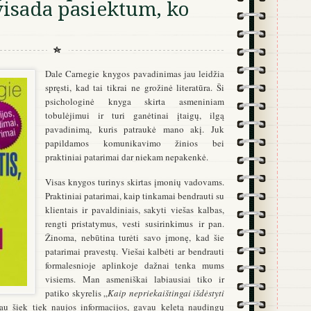
 visada pasiektum, ko
Dale Carnegie knygos pavadinimas jau leidžia
spręsti, kad tai tikrai ne grožinė literatūra. Ši
psichologinė knyga skirta asmeniniam
tobulėjimui ir turi ganėtinai įtaigų, ilgą
pavadinimą, kuris patraukė mano akį. Juk
papildamos komunikavimo žinios bei
praktiniai patarimai dar niekam nepakenkė.
Visas knygos turinys skirtas įmonių vadovams.
Praktiniai patarimai, kaip tinkamai bendrauti su
klientais ir pavaldiniais, sakyti viešas kalbas,
rengti pristatymus, vesti susirinkimus ir pan.
Žinoma, nebūtina turėti savo įmonę, kad šie
patarimai pravestų. Viešai kalbėti ar bendrauti
formalesnioje aplinkoje dažnai tenka mums
visiems. Man asmeniškai labiausiai tiko ir
patiko skyrelis „
Kaip nepriekaištingai išdėstyti
jau šiek tiek naujos informacijos, gavau keletą naudingų