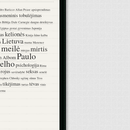
dro Baricco
Allan Pease
apsisprendimas
asmeninis tobulėjimas
s
Biblija
Dale Carnegie
dangus
detektyvas
Egiptas
gestai
gyvenimas
Japonija
kelionės
as
Kinija
kūno kalba
Lietuva
s
mama
Maxence
meilė
mirtis
e
miegas
Paulo
h Albom
elho
psichologija
Rima
rojus
seksas
savižudybė
senelė
tephen Chbosky
sąžinę
sūnus
Tess
tikėjimas
tėvas
en
turtas
vinis
iema