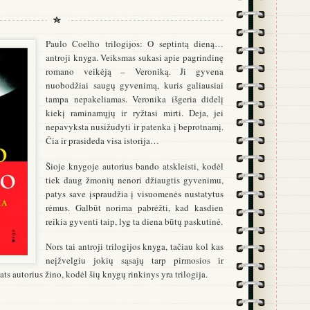
Paulo Coelho trilogijos: O septintą dieną…
antroji knyga. Veiksmas sukasi apie pagrindinę
romano veikėją – Veroniką. Ji gyvena
nuobodžiai saugų gyvenimą, kuris galiausiai
tampa nepakeliamas. Veronika išgeria didelį
kiekį raminamųjų ir ryžtasi mirti. Deja, jei
nepavyksta nusižudyti ir patenka į beprotnamį.
Čia ir prasideda visa istorija…
Šioje knygoje autorius bando atskleisti, kodėl
tiek daug žmonių nenori džiaugtis gyvenimu,
patys save įspraudžia į visuomenės nustatytus
rėmus. Galbūt norima pabrėžti, kad kasdien
reikia gyventi taip, lyg ta diena būtų paskutinė.
Nors tai antroji trilogijos knyga, tačiau kol kas
neįžvelgiu jokių sąsajų tarp pirmosios ir
ats autorius žino, kodėl šių knygų rinkinys yra trilogija.