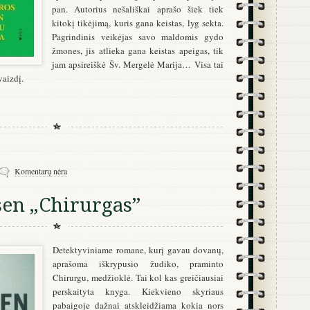
pan. Autorius nešališkai aprašo šiek tiek
kitokį tikėjimą, kuris gana keistas, lyg sekta.
Pagrindinis veikėjas savo maldomis gydo
žmones, jis atlieka gana keistas apeigas, tik
jam apsireiškė Šv. Mergelė Marija… Visa tai
vaizdį.
Komentarų nėra
sen „Chirurgas”
Detektyviniame romane, kurį gavau dovanų,
aprašoma iškrypusio žudiko, praminto
Chirurgu, medžioklė. Tai kol kas greičiausiai
perskaityta knyga. Kiekvieno skyriaus
pabaigoje dažnai atskleidžiama kokia nors