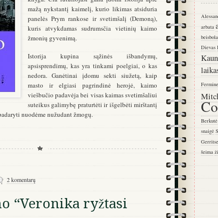
mažą nykstantį kaimelį, kurio likimas atsiduria
Alessan
panelės Prym rankose ir svetimšalį (Demoną),
arbata
kuris atvykdamas sudrumsčia vietinių kaimo
žmonių gyvenimą.
beisbola
Dievas
Istorija kupina sąžinės išbandymų,
Kaun
apsisprendimų, kas yra tinkami poelgiai, o kas
laika
nedora. Ganėtinai įdomu sekti siužetą, kaip
masto ir elgiasi pagrindinė herojė, kaimo
Fermin
viešbučio padavėja bei visas kaimas svetimšaliui
Mitc
Co
suteikus galimybę praturtėti ir išgelbėti mirštantį
– padaryti nuodėme nužudant žmogų.
Berkutė
snaigė
S
Gerrits
šeima
ž
2 komentarų
o “Veronika ryžtasi