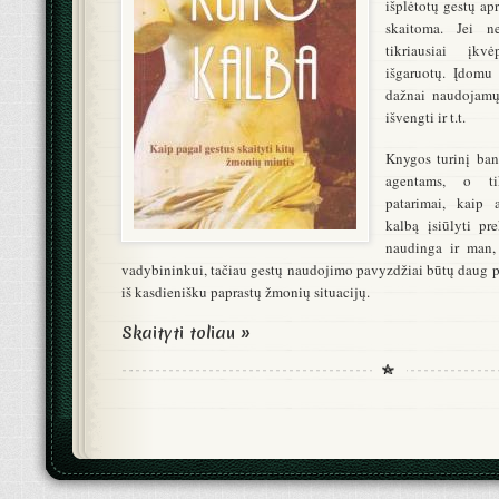
išplėtotų gestų ap
skaitoma. Jei ne
tikriausiai įkv
išgaruotų. Įdomu
dažnai naudojamų
išvengti ir t.t.
Knygos turinį ban
agentams, o ti
patarimai, kaip 
kalbą įsiūlyti pre
naudinga ir man
vadybininkui, tačiau gestų naudojimo pavyzdžiai būtų daug pr
iš kasdienišku paprastų žmonių situacijų.
Skaityti toliau »