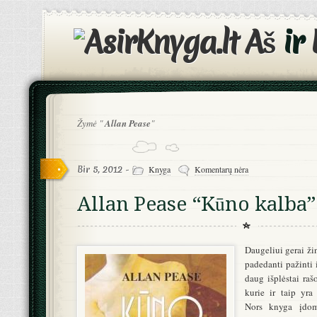
Aš
ir
Žymė "
Allan Pease
"
Bir 5, 2012 -
Knyga
Komentarų nėra
Allan Pease “Kūno kalba”
Daugeliui gerai ži
padedanti pažinti i
daug išplėstai raš
kurie ir taip yra
Nors knyga įdom