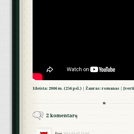
Išleista: 2006 m. (256 psl.) | Žanras: romanas | Įvert
2 komentarų
Ieva
2013-03-07 23:03