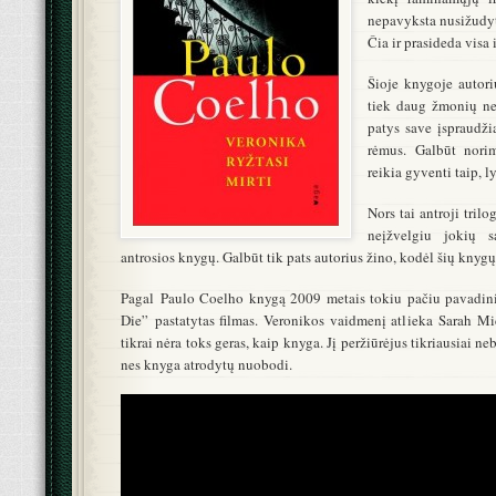
nepavyksta nusižudyt
Čia ir prasideda visa
Šioje knygoje autori
tiek daug žmonių ne
patys save įspraudži
rėmus. Galbūt nori
reikia gyventi taip, l
Nors tai antroji trilo
neįžvelgiu jokių s
antrosios knygų. Galbūt tik pats autorius žino, kodėl šių knygų 
Pagal Paulo Coelho knygą 2009 metais tokiu pačiu pavadin
Die” pastatytas filmas. Veronikos vaidmenį atlieka Sarah Mic
tikrai nėra toks geras, kaip knyga. Jį peržiūrėjus tikriausiai n
nes knyga atrodytų nuobodi.