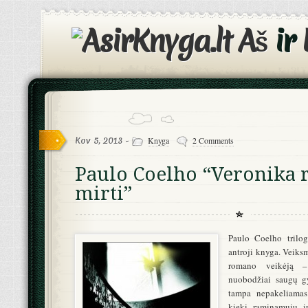
Aš
ir
Kov 5, 2013 -
Knyga
2 Comments
Paulo Coelho “Veronika r
mirti”
Paulo Coelho trilo
antroji knyga. Veiks
romano veikėją –
nuobodžiai saugų gy
tampa nepakeliamas.
kiekį raminamųjų ir