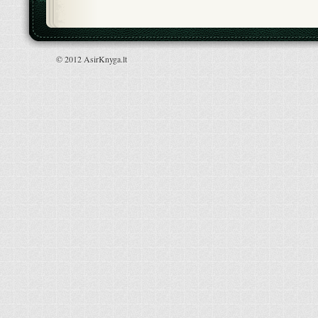
© 2012 AsirKnyga.lt