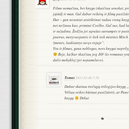
Filmo nemačiau, bet knyga (skaičiau senokai, pri
įspūdį ir man. Gal dabar reikėtų ir filmą pasižiū
Dar – gan neseniai atsitiktinai radau vieną knyg
net nežinau kuo, priminė Coelho. Gal tuo, kad la
ir sužadina. Žodžiu jei sąrašas sutrumpės ir pasi
jautrus, motyvuojantis ir šiek tiek mistinis Mit
žmonės, laukiantys tavęs rojuje”.
Yra ir filmas, gana neblogas, nors knygai nepril
Beje, kažkur skaičiau jog JAV šis romanas yra
dalis mokykloj (jei nepamelavo).
Tomas
2013-03-08 7:50
Dabar skaitau trečiąją trilogijos knygą 
Vėliau reikės būtinai pasižiūrėti, ar Pane
knygą
Dėkui