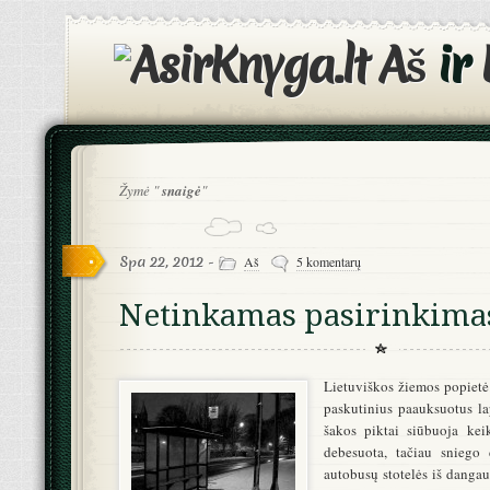
Aš
ir
Žymė "
snaigė
"
Spa 22, 2012 -
Aš
5 komentarų
Netinkamas pasirinkima
Lietuviškos žiemos popietė.
paskutinius paauksuotus l
šakos piktai siūbuoja kei
debesuota, tačiau sniego 
autobusų stotelės iš dangaus