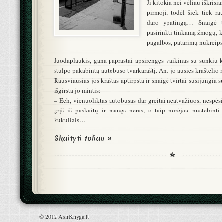
Ji kitokia nei vėliau iškrisi
pirmoji, todėl šiek tiek r
daro ypatingą… Snaigė t
pasirinkti tinkamą žmogų, ku
pagalbos, patarimų nukreips
Juodaplaukis, gana paprastai apsirengęs vaikinas su sunkiu k
stulpo pakabintą autobuso tvarkaraštį. Ant jo ausies kraštelio 
Rausviausias jos kraštas aptirpsta ir snaigė tvirtai susijungia s
išgirsta jo mintis:
– Ech, vienuoliktas autobusas dar greitai neatvažiuos, nespėsi
grįš iš paskaitų ir manęs neras, o taip norėjau nustebinti 
kukuliais…
Skaityti toliau »
© 2012 AsirKnyga.lt