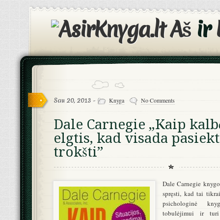
Aš
ir
Sau 20, 2013 -
Knyga
No Comments
Dale Carnegie „Kaip kalbė
elgtis, kad visada pasiek
trokšti”
Dale Carnegie knygo
spręsti, kad tai tikra
psichologinė kny
tobulėjimui ir turi