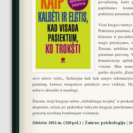
pavadinimą, kuris 
papildamos komu
praktiniai patarimai
Visas knygos turinys
Praktiniai patarimai,
klientais ir pavaldin
rengti pristatymus, 
Žinoma, nebūtina tu
patarimai pravestų. V
formalesnioje apli
visiems. Man asmeni
patiko skyrelis „
Kaip
savo mintis raštu
„. Sužinojau šiek tiek naujos informacij
patarimų, kuriuos stengsiuosi pritaikyti savo veikloje. D
nebuvo aktualūs ir naudingi.
Žinoma, šioje knygoje nebus „stebuklingų receptų” ir perskai
ekspertais, tačiau jei praktiškai taikysite knygoje pateikiamu
geresnių rezultatų bendraujant viešumoje.
Išleista: 2011 m. (320 psl.) | Žanras: psichologija | Į