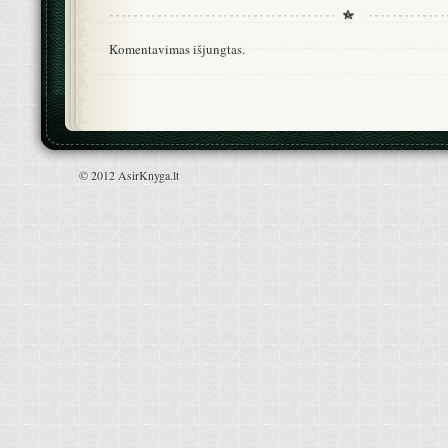
Komentavimas išjungtas.
© 2012 AsirKnyga.lt