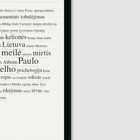
dro Baricco
Allan Pease
apsisprendimas
asmeninis tobulėjimas
s
Biblija
Dale Carnegie
dangus
detektyvas
Egiptas
gestai
gyvenimas
Japonija
kelionės
as
Kinija
kūno kalba
Lietuva
s
mama
Maxence
meilė
mirtis
e
miegas
Paulo
h Albom
elho
psichologija
Rima
rojus
seksas
savižudybė
senelė
tephen Chbosky
sąžinę
sūnus
Tess
tikėjimas
tėvas
en
turtas
vinis
iema