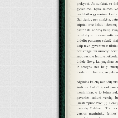
prekybai. Jis sunkiai, su di
gyvenime. Tęsia šeimos vers
nesiblaško gyvenime. Lenta ki
Gal tiesiog per minkštą, patr
stipriai tave kalsiu į deramą
pasirinkti norimą kelią vis
rezultatą – tu skurstantis 
didelių pastangų sukalė vinį 
kaip tavo gyvenimas: tikria
nesistengė tau nurodyti teisi
supuvusioje lentoje ieškodam
didelę šlovę, kai pagaliau su
ir neregės, nes baigi mūs
modelio… Kartais jau pats ne
Algirdas keletą minučių sus
žodžius. Galbūt šįkart jam n
menininkas, o jo šeima nuk
pavardės sukūrė verslą. J
„neštampuodavo“ jų Lenkij
pavardę. O dabar… Tik jis vie
garsios menininkų šeimos 