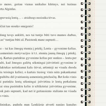
jo meno, geriau vienas unikalus kūrinys, nei tuzinas
rta Algirdas.
 supuvusią lentą… – atsidusęs nusisuka tėvas.
ščiai tau susuko smegenis!
daug tavęs auklėti, nes tai turėjo būti tavo mamos darbas,
ukas“ turėjau būti aš. Pasistenk mane suprasti…
s – tai kas žmogų stumia į priekį. Lenta – gyvenimo kelias.
, asmeninės motyvacijos ir t.t. stumia jauną žmogų į priekį.
nį. Kartais parinktas gyvenimo kelias per sunkus – lenta per
 kalti, kad žmogus galėtų sėkmingai įsitvirtinti gyvenime ir
 plaktukas netinkamai kala (tėvai, artimieji ne visada duoda
a teisingu keliu), o kartais tiesiog vinis nėra pakankamai
 palūžta dėl įvairiausių asmeninių priežasčių. Bet koks vinis
i parinkta lentą sėkmingai įsitvirtina ir lentą perkalama
tai eina pasirinktu keliu ir užtikrintai įsitvirtina gyvenime.
juk pats supranti, kad net ir geriausiems staliams ne visada
s vinis.
lininkas, padeda man Lenkijoje atverti naujus kanalus