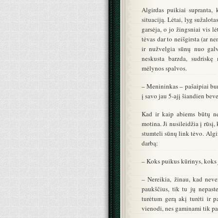
Algirdas puikiai supranta, 
situaciją. Lėtai, lyg sužalot
garsėja, o jo žingsniai vis lė
tėvas dar to neišgirsta (ar ne
ir nužvelgia sūnų nuo galvo
neskusta barzda, sudriskę
mėlynos spalvos.
– Menininkas – pašaipiai bur
į savo jau 5-ajį šiandien be
Kad ir kaip abiems būtų nem
motina. Ji nusileidžia į rūsį
stumteli sūnų link tėvo. Algi
darbą:
– Koks puikus kūrinys, koks 
– Nereikia, žinau, kad nev
paukščius, tik tu jų nepast
turėtum gerą akį turėti ir p
vienodi, nes gaminami tik pa