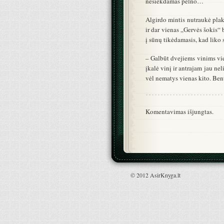
nesiekdamas pelno…
Algirdo mintis nutraukė plak
ir dar vienas „Gervės šokis“
į sūnų tikėdamasis, kad liko 
– Galbūt dvejiems vinims vie
įkalė vinį ir antrajam jau ne
vėl nematys vienas kito. Be
Komentavimas išjungtas.
© 2012 AsirKnyga.lt