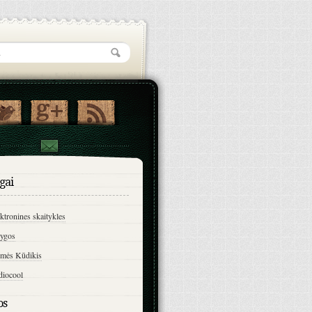
gai
ktronines skaitykles
ygos
imės Kūdikis
diocool
os