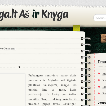
Aš
ir
Knyga
No Comments
Drau
Ele
Prabangaus senovinio namo duris
prasiveria ir Algirdas vėl išgirsta
Kn
plaktuko taukšėjimą rūsyje. Jis
La
puikiai žino tą garsą, kuris
Ra
pasikartoja tik kartą per kelias
savaitės. Tokį triukšmą sukelia iš
Žym
užsienio grįžęs tėvas. Savaitgalį