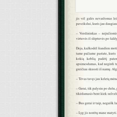
jis vėl galės nevaržomas le
paveikslui, kuris jau daugia
– Verslininkas – nejučiomis
virtuvės iš slėptuvės po šald
Deja, kažkodėl šiandien moti
tame pačiame pastate, kuris
kokią keblią padėtį pate
apsimesdamas, kad negirdi tr
greičiau skuosti iš namų. Al
– Tėvas tavęs jau keletą mėne
– Gerai, tik palysiu po dušu, 
tikėdamasis bent kiek sušveln
– Bus gerai ir taip, negaišk l
– Lyg jis norėtų mane matyti…