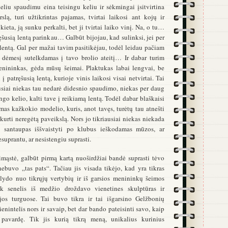
deliu spaudimu eina teisingu keliu ir sėkmingai įsitvirtina
lą, turi užtikrintas pajamas, tvirtai laikosi ant kojų ir
eta, ją sunku perkalti, bet ji tvirtai laiko vinį. Na, o tu…
ęšusią lentą parinkau… Galbūt bijojau, kad sulinksi, jei per
 lentą. Gal per mažai tavim pasitikėjau, todėl leidau pačiam
ą dėmesį sutelkdamas į tavo brolio ateitį… Ir dabar turim
menininkas, gėda mūsų šeimai. Plaktukas labai lengvai, be
į patręšusią lentą, kurioje vinis laikosi visai netvirtai. Tai
usiai niekas tau nedarė didesnio spaudimo, niekas per daug
ngo kelio, kalti tave į reikiamą lentą. Todėl dabar blaškaisi
as kažkokio modelio, kuris, anot tavęs, turėtų tau atnešti
kurti neregėtą paveikslą. Nors jo tikriausiai niekas niekada
ų santaupas iššvaistyti po klubus ieškodamas mūzos, ar
suprantu, ar nesistengiu suprasti.
imąstė, galbūt pirmą kartą nuoširdžiai bandė suprasti tėvo
ebuvo „tas pats“. Tačiau jis visada tikėjo, kad yra tikras
lydo nuo tikrųjų vertybių ir iš garsios menininkų šeimos
uk senelis iš medžio droždavo vienetines skulptūras ir
os turguose. Tai buvo tikra ir tai išgarsino Gelžbonių
nintelis nors ir savaip, bet dar bando pateisinti savo, kaip
pavardę. Tik jis kurią tikrą meną, unikalius kurinius