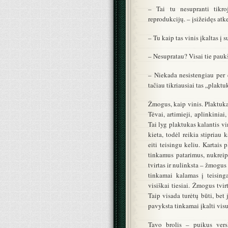
– Tai tu nesupranti tikro
reprodukcijų. – įsižeidęs atke
– Tu kaip tas vinis įkaltas į
– Nesupratau? Visai tie pauk
– Niekada nesistengiau per 
tačiau tikriausiai tas „plakt
Žmogus, kaip vinis. Plaktuka
Tėvai, artimieji, aplinkiniai
Tai lyg plaktukas kalantis vi
kieta, todėl reikia stipriau
eiti teisingu keliu. Kartais
tinkamus patarimus, nukreipi
tvirtas ir nulinksta – žmogus
tinkamai kalamas į teisinga
visiškai tiesiai. Žmogus tvir
Taip visada turėtų būti, bet 
pavyksta tinkamai įkalti visu
Tavo brolis – puikus vers