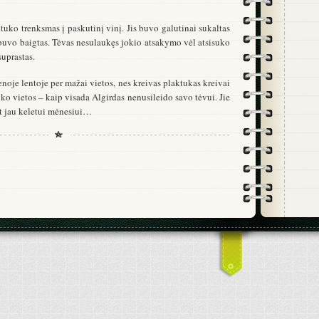
tuko trenksmas į paskutinį vinį. Jis buvo galutinai sukaltas
 buvo baigtas. Tėvas nesulaukęs jokio atsakymo vėl atsisuko
suprastas.
noje lentoje per mažai vietos, nes kreivas plaktukas kreivai
liko vietos – kaip visada Algirdas nenusileido savo tėvui. Jie
nt jau keletui mėnesiui…