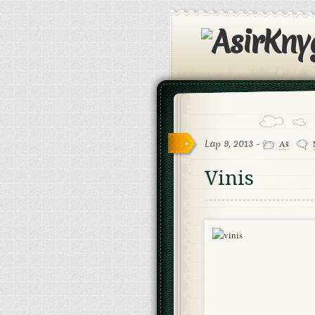
Lap 9, 2013 -
Aš
Vinis