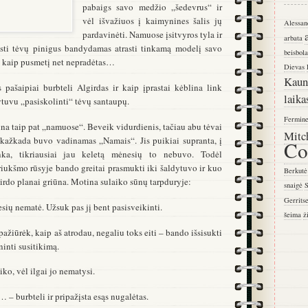
pabaigs savo medžio „šedevrus“ ir
vėl išvažiuos į kaimynines šalis jų
Alessan
pardavinėti. Namuose įsitvyros tyla ir
arbata
isti tėvų pinigus bandydamas atrasti tinkamą modelį savo
beisbola
u kaip pusmetį net nepradėtas…
Dievas
Kaun
 pašaipiai burbteli Algirdas ir kaip įprastai kėblina link
laika
ytuvu „pasiskolinti“ tėvų santaupų.
Fermin
na taip pat „namuose“. Beveik vidurdienis, tačiau abu tėvai
Mitc
 kažkada buvo vadinamas „Namais“. Jis puikiai supranta, į
Co
nka, tikriausiai jau keletą mėnesių to nebuvo. Todėl
iukšmo rūsyje bando greitai prasmukti iki šaldytuvo ir kuo
Berkutė
girdo planai griūna. Motina sulaiko sūnų tarpduryje:
snaigė
S
Gerrits
sių nematė. Užsuk pas jį bent pasisveikinti.
šeima
ž
pažiūrėk, kaip aš atrodau, negaliu toks eiti – bando išsisukti
inti susitikimą.
aiko, vėl ilgai jo nematysi.
 – burbteli ir pripažįsta esąs nugalėtas.