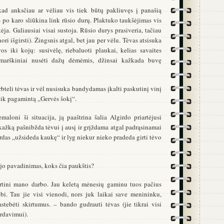
kad anksčiau ar vėliau vis tiek būtų pakliuvęs į panašią
as po karo sliūkina link rūsio durų. Plaktuko taukšėjimas vis
tėja. Galiausiai visai sustoja. Rūsio durys prasiveria, tačiau
nori išgirsti). Žingsnis atgal, bet jau per vėlu. Tėvas atsisuka
s iki kojų: susivėlę, riebaluoti plaukai, kelias savaites
 marškiniai nusėti dažų dėmėmis, džinsai kažkada buvę
bteli tėvas ir vėl nusisuka bandydamas įkalti paskutinį vinį
veik pagamintą „Gervės šokį“.
aloni ši situacija, ją paaštrina šalia Algirdo priartėjusi
, kažką pašnibžda tėvui į ausį ir grįždama atgal padrąsinamai
rdas „užsideda kaukę“ ir lyg niekur nieko pradeda girti tėvo
jo pavadinimas, koks čia paukštis?
ertini mano darbo. Jau keletą mėnesių gaminu tuos pačius
ebi. Tau jie visi vienodi, nors juk laikai save menininku,
astebėti skirtumus. – bando gudrauti tėvas (jie tikrai visi
rdavimui).