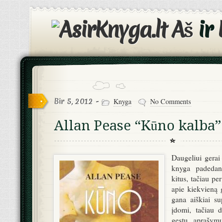
Aš
ir
Bir 5, 2012 -
Knyga
No Comments
Allan Pease “Kūno kalba”
Daugeliui gerai
knyga padedant
kitus, tačiau pe
apie kiekvieną g
gana aiškiai s
įdomi, tačiau d
gestų aprašymų