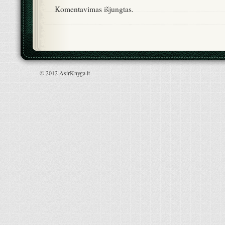
Komentavimas išjungtas.
© 2012 AsirKnyga.lt