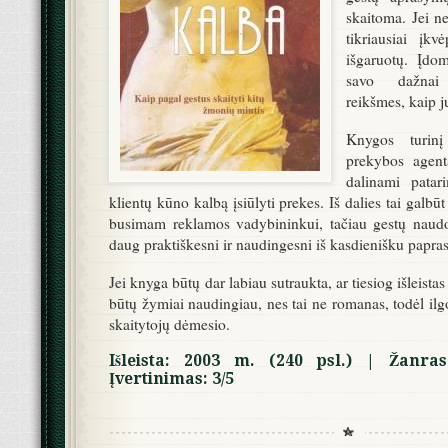
skaitoma. Jei ne
tikriausiai įkv
išgaruotų. Įdo
savo dažnai
reikšmes, kaip jų 
Knygos turinį
prekybos agent
dalinami patari
klientų kūno kalbą įsiūlyti prekes. Iš dalies tai galbū
busimam reklamos vadybininkui, tačiau gestų naud
daug praktiškesni ir naudingesni iš kasdienišku papras
Jei knyga būtų dar labiau sutraukta, ar tiesiog išleista
būtų žymiai naudingiau, nes tai ne romanas, todėl ilgo
skaitytojų dėmesio.
Išleista: 2003 m. (240 psl.) | Žanras
Įvertinimas: 3/5